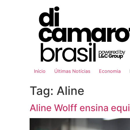
Ir
para
o
conteúdo
Início
Últimas Notícias
Economia
Tag:
Aline
Aline Wolff ensina equ