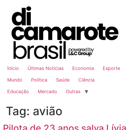
Ir
para
o
conteúdo
Início
Últimas Notícias
Economia
Esporte
Mundo
Política
Saúde
Ciência
Educação
Mercado
Outras
Tag:
avião
Pilota de 23 anos salva Lívia