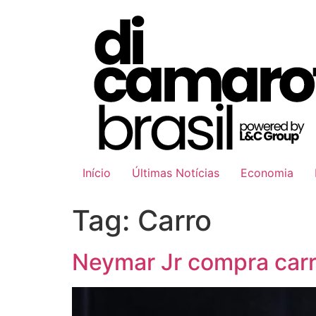
Ir
para
o
conteúdo
Início
Últimas Notícias
Economia
Tag:
Carro
Neymar Jr compra carro