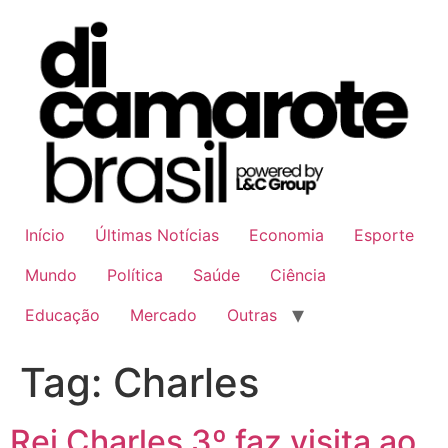
Ir
para
o
conteúdo
Início
Últimas Notícias
Economia
Esporte
Mundo
Política
Saúde
Ciência
Educação
Mercado
Outras
Tag:
Charles
Rei Charles 3º faz visita ao