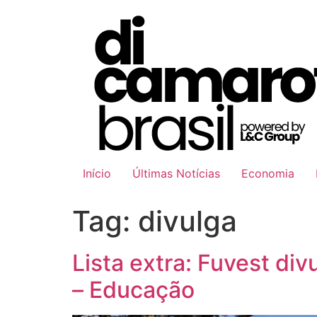
Ir
para
o
conteúdo
Início
Últimas Notícias
Economia
Tag:
divulga
Lista extra: Fuvest d
– Educação