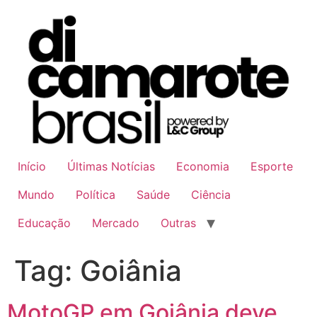
Ir
para
o
conteúdo
Início
Últimas Notícias
Economia
Esporte
Mundo
Política
Saúde
Ciência
Educação
Mercado
Outras
Tag:
Goiânia
MotoGP em Goiânia deve