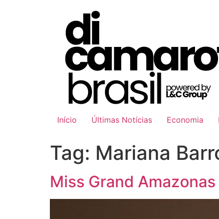
Ir
para
o
conteúdo
Início
Últimas Notícias
Economia
Tag:
Mariana Barr
Miss Grand Amazonas