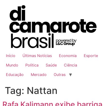
Ir
para
o
conteúdo
Início
Últimas Notícias
Economia
Esporte
Mundo
Política
Saúde
Ciência
Educação
Mercado
Outras
Tag:
Nattan
Rafa Kalimann exibe barriga