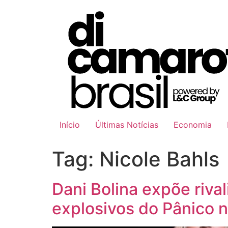
Ir
para
o
conteúdo
Início
Últimas Notícias
Economia
Tag:
Nicole Bahls
Dani Bolina expõe riva
explosivos do Pânico 