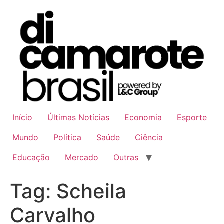
Ir
para
o
conteúdo
Início
Últimas Notícias
Economia
Esporte
Mundo
Política
Saúde
Ciência
Educação
Mercado
Outras
Tag:
Scheila
Carvalho