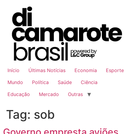
Ir
para
o
conteúdo
Início
Últimas Notícias
Economia
Esporte
Mundo
Política
Saúde
Ciência
Educação
Mercado
Outras
Tag:
sob
Governo empresta aviões