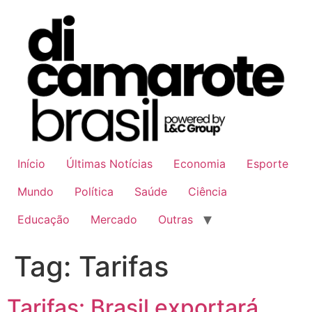
Ir
para
o
conteúdo
Início
Últimas Notícias
Economia
Esporte
Mundo
Política
Saúde
Ciência
Educação
Mercado
Outras
Tag:
Tarifas
Tarifas: Brasil exportará