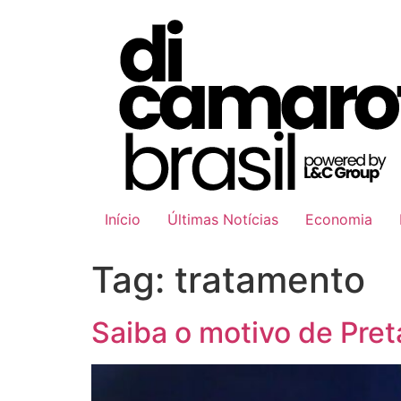
Ir
para
o
conteúdo
Início
Últimas Notícias
Economia
Tag:
tratamento
Saiba o motivo de Preta 