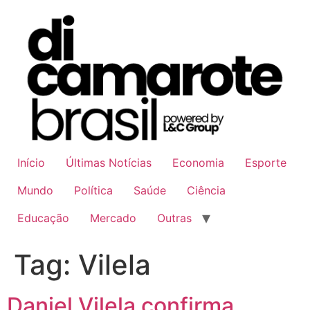
Ir
para
o
conteúdo
Início
Últimas Notícias
Economia
Esporte
Mundo
Política
Saúde
Ciência
Educação
Mercado
Outras
Tag:
Vilela
Daniel Vilela confirma