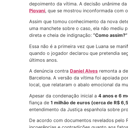
depoimento da vítima. A decisão unânime da 
Piovani
, que se mostrou inconformada com o
Assim que tomou conhecimento da nova determi
uma manchete sobre o caso, ela não mediu p
direta e cheia de indignação:
“Como assim?”
Essa não é a primeira vez que Luana se man
quando o jogador declarou que pretendia se
últimos anos.
A denúncia contra
Daniel Alves
remonta a de
Barcelona. A versão da vítima foi apoiada 
local, que relataram o abalo emocional da mu
Apesar da condenação inicial a
4 anos e 6 m
fiança de
1 milhão de euros (cerca de R$ 6,
entendimento da Justiça espanhola sobre pro
De acordo com documentos revelados pelo 
incoerências e contradições quanto aos fatos