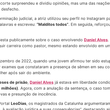
corte surpreendeu e dividiu opiniões, mas uma das reaçõe
 desfecho.
nação judicial, a atriz utilizou seu perfil no Instagram p
alavras e escreveu:
“Malditos todos”
. Em seguida, reforç
ifesta publicamente sobre o caso envolvendo
Daniel Alves
.
guir carreira como pastor, mesmo estando envolvido em u
zembro de 2022, quando uma jovem afirmou ter sido estu
por exames que constataram a presença de sêmen em seu co
lher após sair do ambiente.
eses de prisão
,
Daniel Alves
já estava em liberdade condi
5 milhões)
. Agora, com a anulação da sentença, o caso t
vas e presunção de inocência.
Portal
LeoDias
, os magistrados da Catalunha argumentaram
, à avaliação jurídica e suas consequências”, destacando a