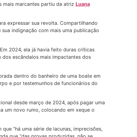
s mais marcantes partiu da atriz
Luana
ara expressar sua revolta. Compartilhando
ou sua indignação com mais uma publicação
 Em 2024, ela já havia feito duras críticas
m dos escândalos mais impactantes dos
prada dentro do banheiro de uma boate em
rpo e por testemunhos de funcionários do
cional desde março de 2024, após pagar uma
oma um novo rumo, colocando em xeque o
 que “há uma série de lacunas, imprecisões,
inda que “das provas produzidas, não se