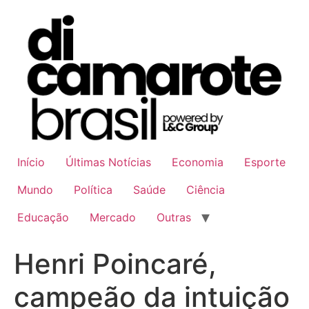
Ir
para
o
conteúdo
Início
Últimas Notícias
Economia
Esporte
Mundo
Política
Saúde
Ciência
Educação
Mercado
Outras
Henri Poincaré,
campeão da intuição