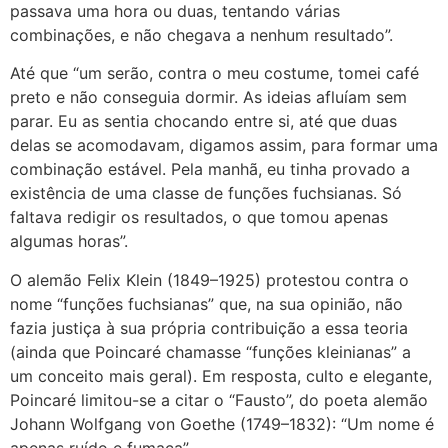
passava uma hora ou duas, tentando várias
combinações, e não chegava a nenhum resultado”.
Até que “um serão, contra o meu costume, tomei café
preto e não conseguia dormir. As ideias afluíam sem
parar. Eu as sentia chocando entre si, até que duas
delas se acomodavam, digamos assim, para formar uma
combinação estável. Pela manhã, eu tinha provado a
existência de uma classe de funções fuchsianas. Só
faltava redigir os resultados, o que tomou apenas
algumas horas”.
O alemão Felix Klein (1849–1925) protestou contra o
nome “funções fuchsianas” que, na sua opinião, não
fazia justiça à sua própria contribuição a essa teoria
(ainda que Poincaré chamasse “funções kleinianas” a
um conceito mais geral). Em resposta, culto e elegante,
Poincaré limitou-se a citar o “Fausto”, do poeta alemão
Johann Wolfgang von Goethe (1749–1832): “Um nome é
apenas ruído e fumaça”.