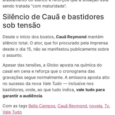
sendo tratada “com maturidade”.
Silêncio de Cauã e bastidores
sob tensão
Desde o início dos boatos,
Cauã Reymond
mantém
silêncio total. O ator, que foi procurado pela imprensa
desde o dia 15, não se manifestou publicamente sobre
o assunto.
Apesar das tensões, a Globo aposta na química do
casal em cena e reforça que o cronograma das
gravações segue normalmente. A emissora aposta alto
no sucesso da nova
Vale Tudo
— inclusive nos
bastidores, onde, ao que tudo indica,
vale tudo para
garantir a audiência
.
Com as tags
Bella Campos
,
Cauã Reymond
,
novela
,
Tv
,
Vale Tudo