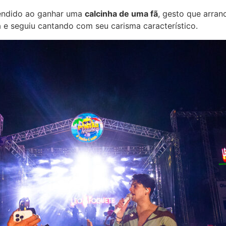
eendido ao ganhar uma
calcinha de uma fã
, gesto que arran
a e seguiu cantando com seu carisma característico.