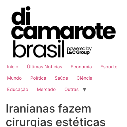
Ir
para
o
conteúdo
Início
Últimas Notícias
Economia
Esporte
Mundo
Política
Saúde
Ciência
Educação
Mercado
Outras
Iranianas fazem
cirurgias estéticas