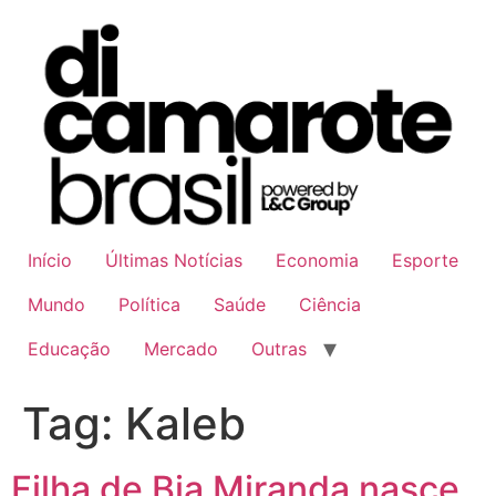
Ir
para
o
conteúdo
Início
Últimas Notícias
Economia
Esporte
Mundo
Política
Saúde
Ciência
Educação
Mercado
Outras
Tag:
Kaleb
Filha de Bia Miranda nasce