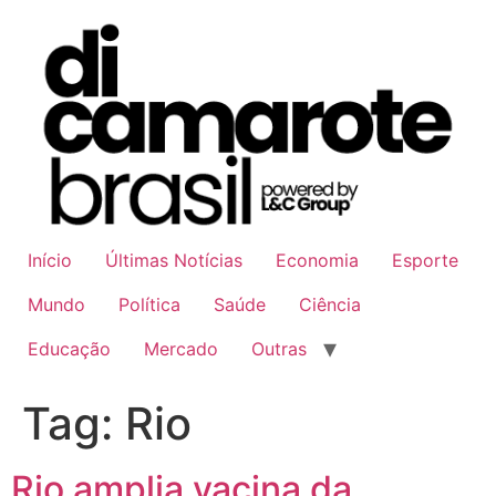
Ir
para
o
conteúdo
Início
Últimas Notícias
Economia
Esporte
Mundo
Política
Saúde
Ciência
Educação
Mercado
Outras
Tag:
Rio
Rio amplia vacina da