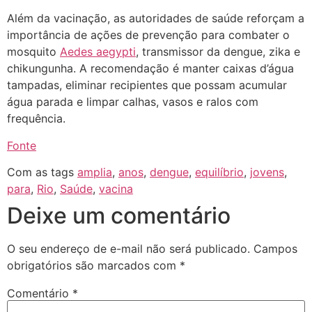
Além da vacinação, as autoridades de saúde reforçam a
importância de ações de prevenção para combater o
mosquito
Aedes aegypti
, transmissor da dengue, zika e
chikungunha. A recomendação é manter caixas d’água
tampadas, eliminar recipientes que possam acumular
água parada e limpar calhas, vasos e ralos com
frequência.
Fonte
Com as tags
amplia
,
anos
,
dengue
,
equilíbrio
,
jovens
,
para
,
Rio
,
Saúde
,
vacina
Deixe um comentário
O seu endereço de e-mail não será publicado.
Campos
obrigatórios são marcados com
*
Comentário
*