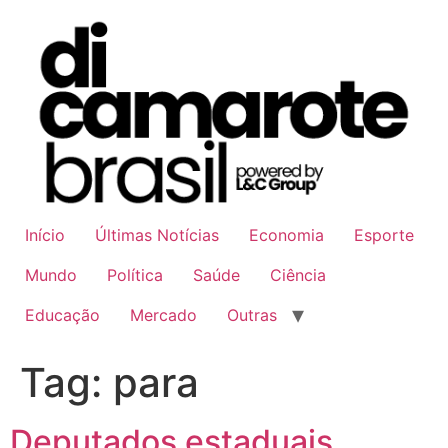
Ir
para
o
conteúdo
Início
Últimas Notícias
Economia
Esporte
Mundo
Política
Saúde
Ciência
Educação
Mercado
Outras
Tag:
para
Deputados estaduais