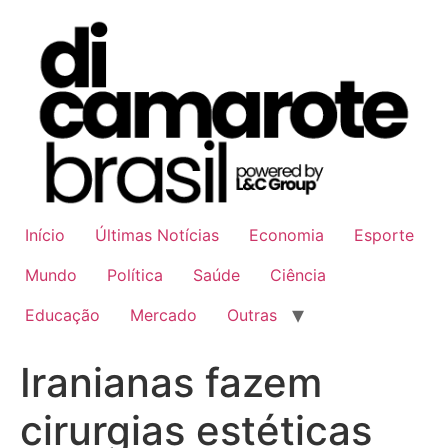
Ir
para
o
conteúdo
Início
Últimas Notícias
Economia
Esporte
Mundo
Política
Saúde
Ciência
Educação
Mercado
Outras
Iranianas fazem
cirurgias estéticas